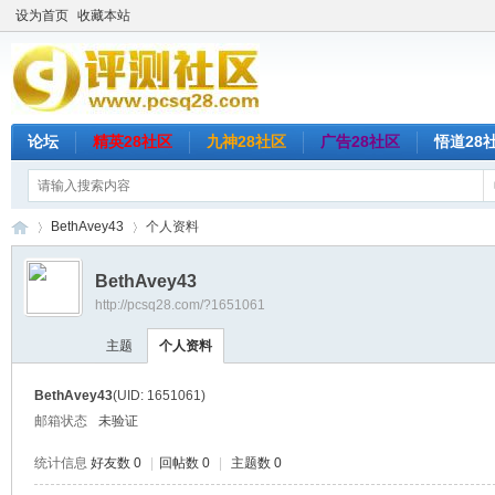
设为首页
收藏本站
论坛
精英28社区
九神28社区
广告28社区
悟道28
BethAvey43
个人资料
BethAvey43
http://pcsq28.com/?1651061
评
›
›
主题
个人资料
BethAvey43
(UID: 1651061)
邮箱状态
未验证
统计信息
好友数 0
|
回帖数 0
|
主题数 0