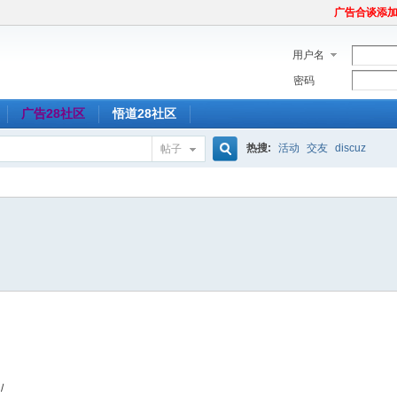
广告合谈添加Tel
用户名
密码
广告28社区
悟道28社区
热搜:
活动
交友
discuz
帖子
搜
索
/