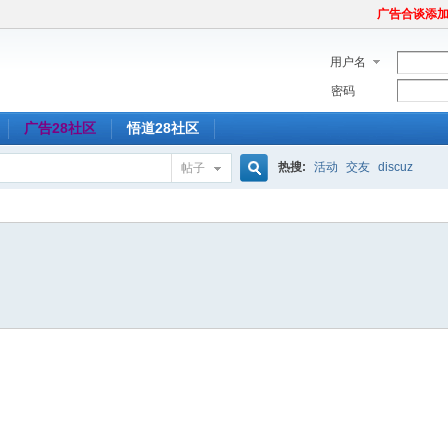
广告合谈添加Tel
用户名
密码
广告28社区
悟道28社区
热搜:
活动
交友
discuz
帖子
搜
索