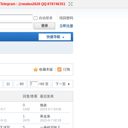
egram : @wudao2828 QQ:978746351
自动登录
找回密码
登录
立即注册
快捷导航
收藏本版
|
订阅
11
... 60
/ 60 页
下一页
回复/查看
最后发表
0
挽衾
-9-7
1240
2023-9-7 03:06
1
蒋金泉
-8-11
2470
2023-9-7 02:18
又淡写
5
一身祖宗味儿