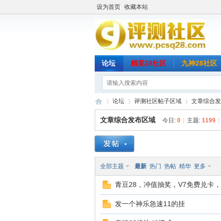
设为首页
收藏本站
论坛
精英28社区
九神28社区
论坛
评测社区帖子区域
文章综合发
文章综合发布区域
今日:
0
|
主题:
1199
|
评
»
›
›
全部主题
最新
热门
热帖
精华
更多
青豆28，冲值抽奖，V7免费兑卡
发一个神乐急速11的挂