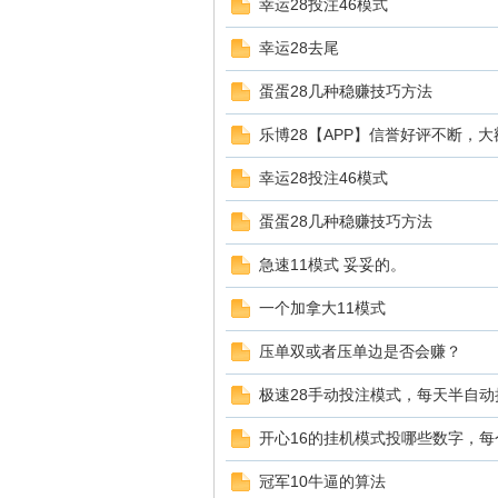
幸运28投注46模式
幸运28去尾
测
蛋蛋28几种稳赚技巧方法
乐博28【APP】信誉好评不断，
幸运28投注46模式
蛋蛋28几种稳赚技巧方法
急速11模式 妥妥的。
社
一个加拿大11模式
压单双或者压单边是否会赚？
极速28手动投注模式，每天半自动
开心16的挂机模式投哪些数字，
冠军10牛逼的算法
区-