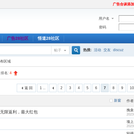
广告合谈添加Tel
用户名
密码
广告28社区
悟道28社区
热搜:
活动
交友
discuz
帖子
搜
布区域
排名:
4
索
返 回
1 ...
2
3
4
5
6
7
8
9
10
新窗
作者
挽衾
，无限返利，最大红包
2023
项上
2023
轻描