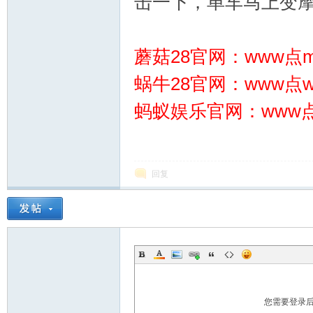
击一下，单车马上变
蘑菇28官网：www点mg
蜗牛28官网：www点wn
28
蚂蚁娱乐官网：www点m
回复
论
您需要登录