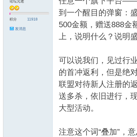
任意一个旗下平台——
论坛元老
到一个醒目的弹窗：
测
积分
11918
500金额，赠送88
发消息
上，说明什么？说明
可以说我们，见过行
的首冲返利，但是绝
社
联盟对待新人注册的
送多杀，依旧进行，现
大型活动。
注意这个词“叠加”，
区-