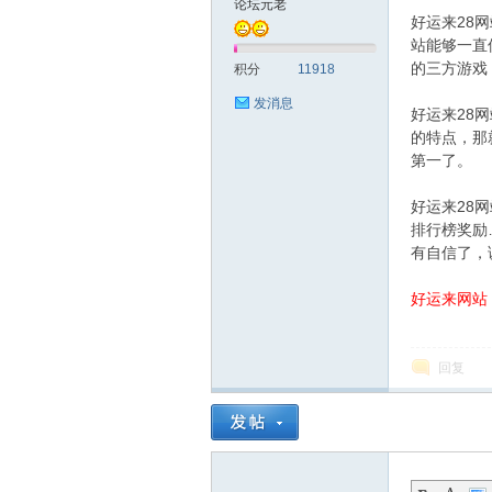
论坛元老
好运来28
站能够一直
测
的三方游戏
积分
11918
发消息
好运来28
的特点，那
第一了。
好运来28
排行榜奖励
有自信了，
社
好运来网站：h
回复
区-