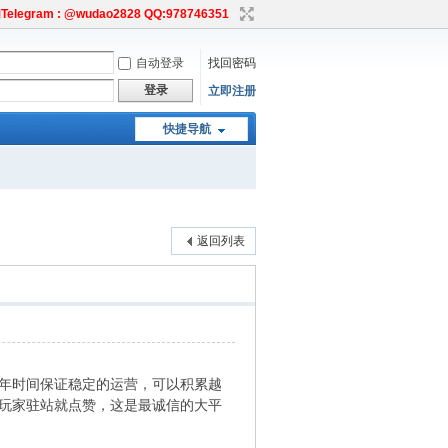
egram : @wudao2828 QQ:978746351
自动登录
找回密码
登录
立即注册
快捷导航
返回列表
数年时间保证稳定的运营，可以积累越
，玩家驻站就点赞，这是最诚信的大平