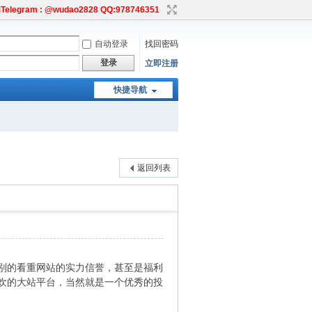
egram : @wudao2828 QQ:978746351
自动登录
找回密码
登录
立即注册
快捷导航
返回列表
别的看重网站的实力信誉，甚至是福利
欢的大站平台，当然就是一个优秀的投