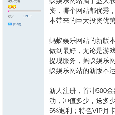
蚁娱乐网站属于盛大
论坛元老
资，哪个网站都优秀
测
积分
11918
本带来的巨大投资优
发消息
蚂蚁娱乐网站的新版
做到最好，无论是游
提现服务，蚂蚁娱乐
社
蚁娱乐网站的新版本
新人注册，首冲500
动，冲值多少，送多
5%返利；特色VIP
区-