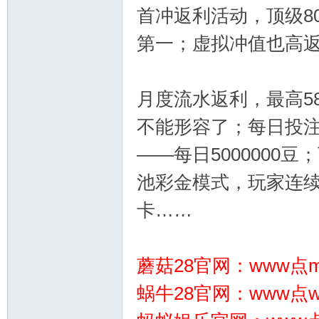
首冲返利活动，顶级8
第一；虚拟冲值也高
月度流水返利，最高58
不能形容了；每日投注
幸
——每日5000000豆
池彩金模式，玩家连
卡……
蘑菇28官网：www点mg
运
蜗牛28官网：www点wn