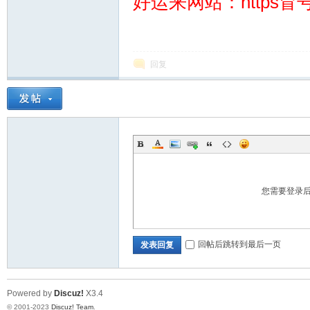
好运来网站：https冒号杠
回复
28
您需要登录
论
回帖后跳转到最后一页
发表回复
Powered by
Discuz!
X3.4
© 2001-2023
Discuz! Team
.