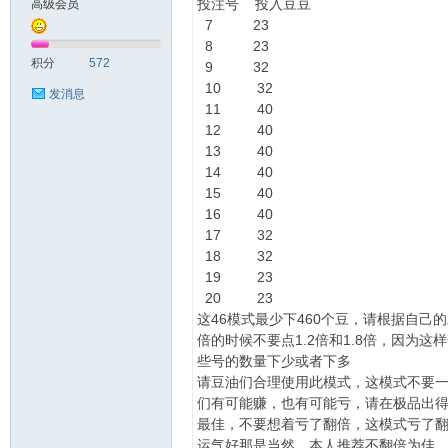
投注号 投入豆豆
高级会员
7 23
测
8 23
积分
572
9 32
10 32
发消息
11 40
12 40
13 40
14 40
15 40
16 40
17 32
社
18 32
19 23
20 23
这46模式最少下460个豆，请根据自己
倍的时候不要点1.2倍和1.8倍，因为这
些号的数量下少或者下多
请豆油们合理使用此模式，这模式不要
们有可能赚，也有可能亏，请在极品出
最佳，不要想着亏了翻倍，这模式亏了
区-
运气好那是当然，本人推荐不翻倍为佳