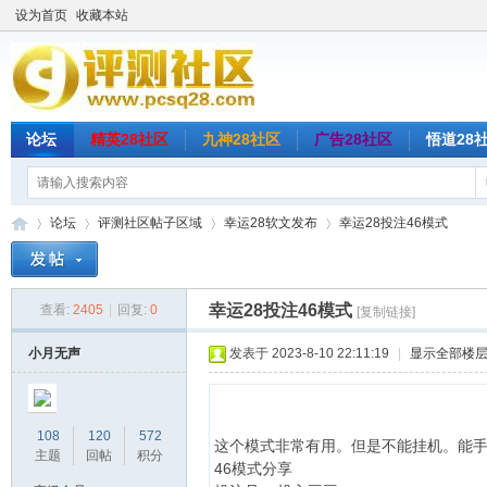
设为首页
收藏本站
论坛
精英28社区
九神28社区
广告28社区
悟道28
论坛
评测社区帖子区域
幸运28软文发布
幸运28投注46模式
幸运28投注46模式
查看:
2405
|
回复:
0
[复制链接]
评
»
›
›
›
小月无声
发表于 2023-8-10 22:11:19
|
显示全部楼
108
120
572
这个模式非常有用。但是不能挂机。能
主题
回帖
积分
46模式分享