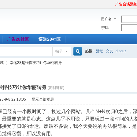
广告合谈添加Tel
用户名
密码
广告28社区
悟道28社区
热搜:
活动
交友
discuz
帖子
搜
域
幸运28超强悍技巧让你华丽转身
索
超强悍技巧让你华丽转身
[复制链接]
›
-9-8 22:18:05
|
显示全部楼层
28已经有一小段时间了，换过几个网站。几个N+N次归0之后，
，最重要的就是心态。这点几乎不用说，只要玩过一段时间的人
都接受了归0的命运。废话不多说，我今天要说的办法很简单，
始觉得它慢，所以没有用。