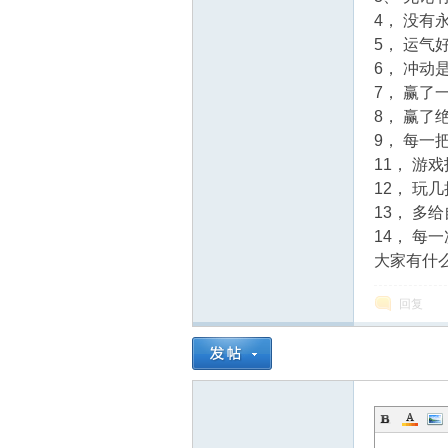
4， 没
5， 运
6， 冲
7， 赢
8， 赢了
9， 每
11， 
12， 
幸
13， 多
14， 
大家有什
回复
运