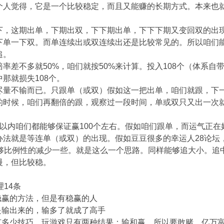
个人觉得，它是一个比较稳定，而且又能赚的长期方式。本来也
。
下，这期出单，下期出双，下下期出单，下下下期又变回双的出
下单一下双。而单连续出或双连续出还是比较常见的。所以咱们
追。
率差不多就50%，咱们就按50%来计算。投入108个（体系自
那就损失108个。
尽量不输而已。只跟单（或双）假如这一把出单，咱们就跟，下
的时候，咱们再翻倍的跟，观察过一段时间，单或双只又出一次
次以内咱们都能够保证赢100个左右。假如咱们跟单，而运气正
办法就是等连单（或双）的出现。假如豆豆很多的幸运人28论坛
能够比例性的减少一些。就是这么一个思路。同样能够追大小。追
慢，但比较稳。
理14条
有稳赢的方法，但是有稳赢的人
手是输出来的，输多了就成了高手
论有多少技巧，玩游戏只有两种结果：输和赢，所以要敢赌，亿万富