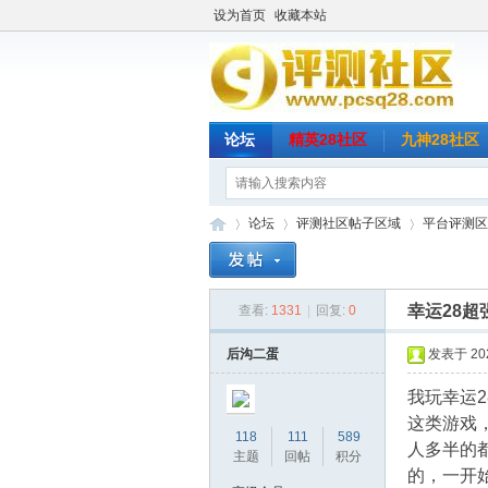
设为首页
收藏本站
论坛
精英28社区
九神28社区
论坛
评测社区帖子区域
平台评测区
幸运28
查看:
1331
|
回复:
0
评
»
›
›
后沟二蛋
发表于 2023
我玩幸运
这类游戏
118
111
589
人多半的
主题
回帖
积分
的，一开