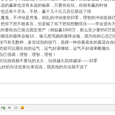
有永远的赢家也没有永远的输家，只要你在玩，你就有赢的时候
气好也总有个尽头，不然，赢个几十亿几百亿那还了得
动是魔鬼，不冲动是穷鬼，胡乱的冲动使你归零，理智的冲动造就
了一把你下把不敢多压，但是输了你下把却想翻倍压——学会逆向
绝对要给自己留点固定资产（例如赢1000万，那么至少要650
一把都压的最终会输10， 输几把骂娘的最终会输，因为你的心态
游戏技巧有无数种，多尝试别的技巧，选择一种你最喜欢的最适合你
玩几把就可以测出你的运气，运气好请继续，运气不好请果断撤出
给自己强调：理智，理智，理智！
每一次玩游戏都不要玩的太久，玩得越久陷得越深——归零
么好的办法也拿出来说说，我其他的办法就不说了