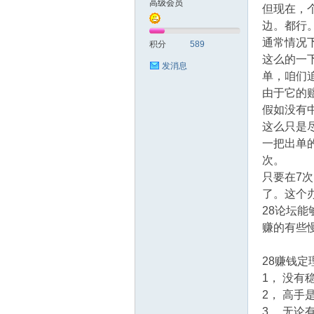
高级会员
但现在，
边。都行
测
通常情况
积分
589
这么的一
发消息
单，咱们
由于它的赔
假如没有中
这么只是
一把出单
次。
社
只要在7
了。这个
28论坛
赚的有些
28赚钱定
1， 没
2， 高
区-
3、 无