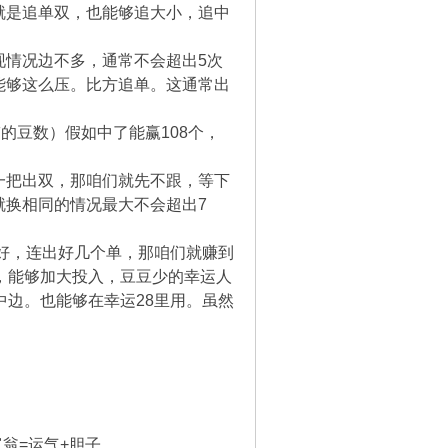
就是追单双，也能够追大小，追中
现情况边不多，通常不会超出5次
能够这么压。比方追单。这通常出
带的豆数）假如中了能赢108个，
一把出双，那咱们就先不跟，等下
就换相同的情况最大不会超出7
在好，连出好几个单，那咱们就赚到
，能够加大投入，豆豆少的幸运人
中边。也能够在幸运28里用。虽然
翁=运气+胆子