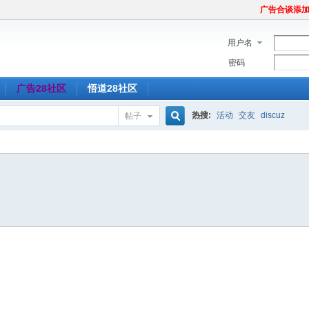
广告合谈添加Tel
用户名
密码
广告28社区
悟道28社区
热搜:
活动
交友
discuz
帖子
搜
索