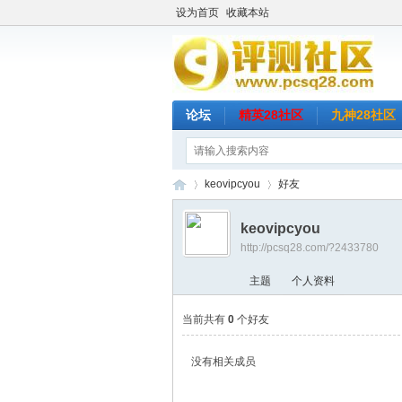
设为首页
收藏本站
论坛
精英28社区
九神28社区
keovipcyou
好友
keovipcyou
http://pcsq28.com/?2433780
评
›
›
主题
个人资料
当前共有
0
个好友
没有相关成员