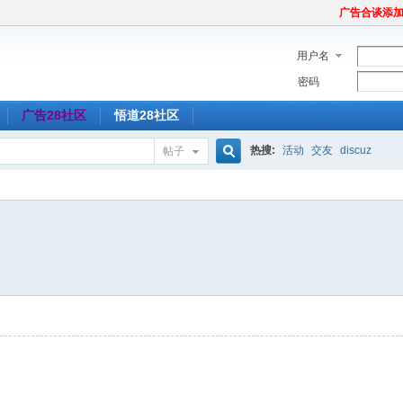
广告合谈添加Tel
用户名
密码
广告28社区
悟道28社区
热搜:
活动
交友
discuz
帖子
搜
索