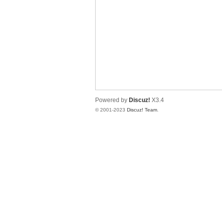
测
Powered by
Discuz!
X3.4
© 2001-2023
Discuz! Team
.
社
区-