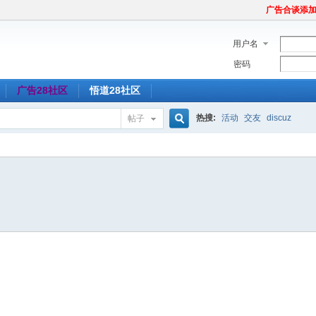
广告合谈添加Tel
用户名
密码
广告28社区
悟道28社区
热搜:
活动
交友
discuz
帖子
搜
索