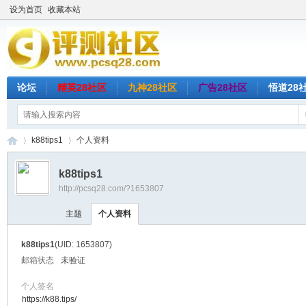
设为首页
收藏本站
论坛
精英28社区
九神28社区
广告28社区
悟道28
k88tips1
个人资料
k88tips1
http://pcsq28.com/?1653807
评
›
›
主题
个人资料
k88tips1
(UID: 1653807)
邮箱状态
未验证
个人签名
https://k88.tips/