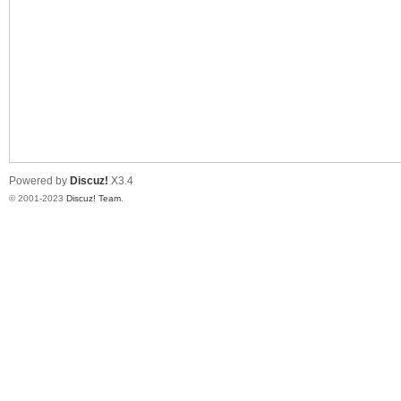
测
Powered by
Discuz!
X3.4
© 2001-2023
Discuz! Team
.
社
区-