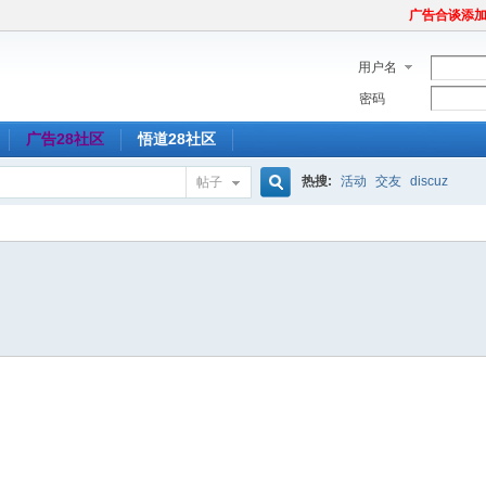
广告合谈添加Tel
用户名
密码
广告28社区
悟道28社区
热搜:
活动
交友
discuz
帖子
搜
索