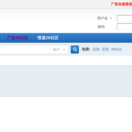
广告合谈添加Tel
用户名
密码
广告28社区
悟道28社区
热搜:
活动
交友
discuz
帖子
搜
索