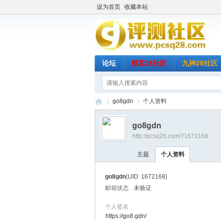
设为首页
收藏本站
论坛
精英28社区
九神28社区
go8gdn
个人资料
go8gdn
http://pcsq28.com/?1672168
评
›
›
主题
个人资料
go8gdn
(UID: 1672168)
邮箱状态
未验证
个人签名
https://go8.gdn/