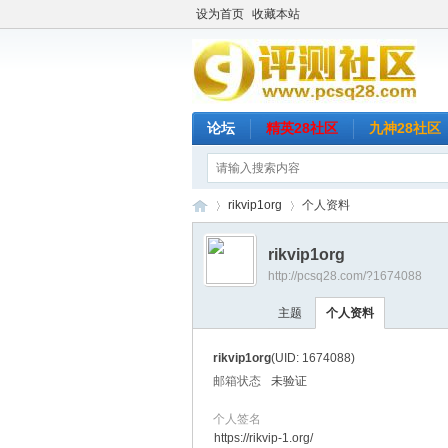
设为首页
收藏本站
论坛
精英28社区
九神28社区
rikvip1org
个人资料
rikvip1org
http://pcsq28.com/?1674088
评
›
›
主题
个人资料
rikvip1org
(UID: 1674088)
邮箱状态
未验证
个人签名
https://rikvip-1.org/