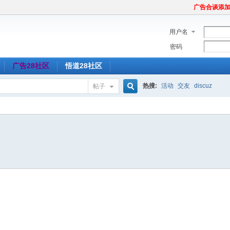
广告合谈添加Tel
用户名
密码
广告28社区
悟道28社区
热搜:
活动
交友
discuz
帖子
搜
索