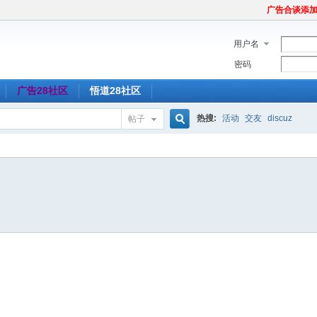
广告合谈添加Tel
用户名
密码
广告28社区
悟道28社区
热搜:
活动
交友
discuz
帖子
搜
索