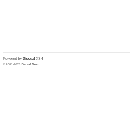
测
Powered by
Discuz!
X3.4
© 2001-2023
Discuz! Team
.
社
区-