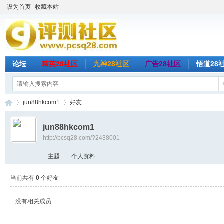
设为首页
收藏本站
论坛
精英28社区
九神28社区
广告28社区
悟道28
jun88hkcom1
好友
jun88hkcom1
http://pcsq28.com/?2438001
评
›
›
主题
个人资料
当前共有
0
个好友
没有相关成员