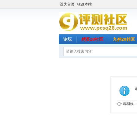
设为首页
收藏本站
论坛
精英28社区
九神28社区
请稍候...