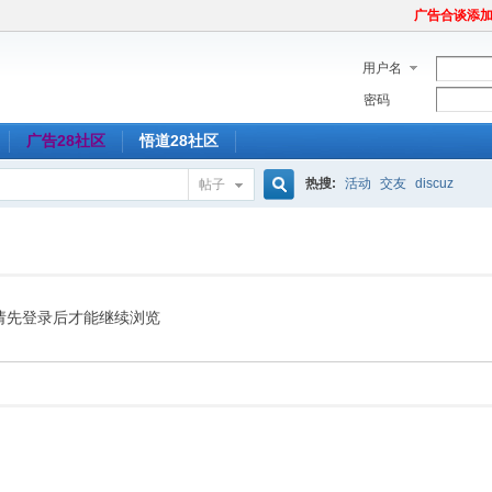
广告合谈添加Tel
用户名
密码
广告28社区
悟道28社区
热搜:
活动
交友
discuz
帖子
搜
索
请先登录后才能继续浏览