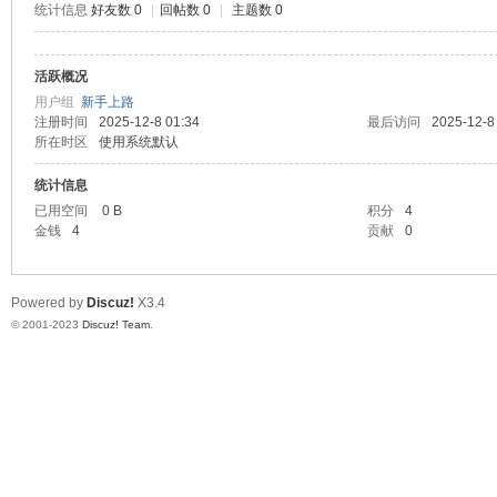
统计信息
好友数 0
|
回帖数 0
|
主题数 0
测
活跃概况
用户组
新手上路
注册时间
2025-12-8 01:34
最后访问
2025-12-8
所在时区
使用系统默认
统计信息
已用空间
0 B
积分
4
金钱
4
贡献
0
社
Powered by
Discuz!
X3.4
© 2001-2023
Discuz! Team
.
区-