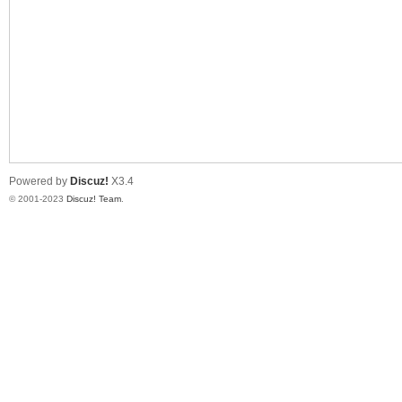
测
Powered by
Discuz!
X3.4
© 2001-2023
Discuz! Team
.
社
区-