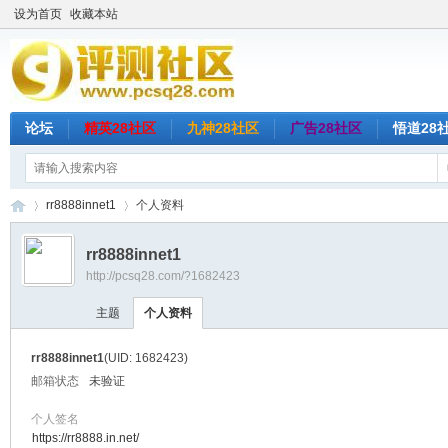
设为首页
收藏本站
论坛
精英28社区
九神28社区
广告28社区
悟道28
rr8888innet1
个人资料
rr8888innet1
http://pcsq28.com/?1682423
评
›
›
主题
个人资料
rr8888innet1
(UID: 1682423)
邮箱状态
未验证
个人签名
https://rr8888.in.net/