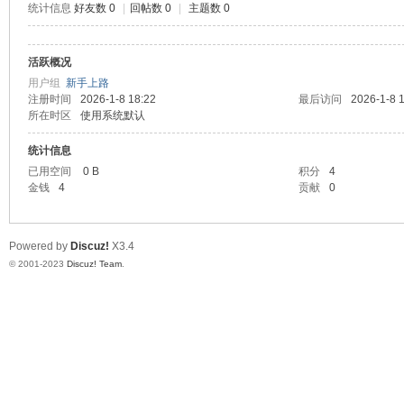
统计信息
好友数 0
|
回帖数 0
|
主题数 0
测
活跃概况
用户组
新手上路
注册时间
2026-1-8 18:22
最后访问
2026-1-8 
所在时区
使用系统默认
统计信息
已用空间
0 B
积分
4
金钱
4
贡献
0
社
Powered by
Discuz!
X3.4
© 2001-2023
Discuz! Team
.
区-