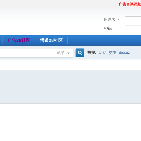
广告合谈添加Tel
用户名
密码
广告28社区
悟道28社区
热搜:
活动
交友
discuz
帖子
搜
索