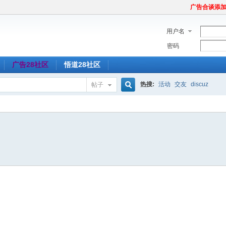
广告合谈添加Tel
用户名
密码
广告28社区
悟道28社区
热搜:
活动
交友
discuz
帖子
搜
索