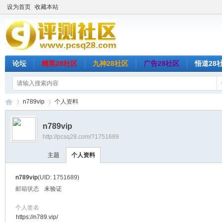
设为首页
收藏本站
论坛
精英28社区
九神28社区
广告28社区
悟道28
n789vip
个人资料
n789vip
http://pcsq28.com/?1751689
评
›
›
主题
个人资料
n789vip
(UID: 1751689)
邮箱状态
未验证
个人签名
https://n789.vip/