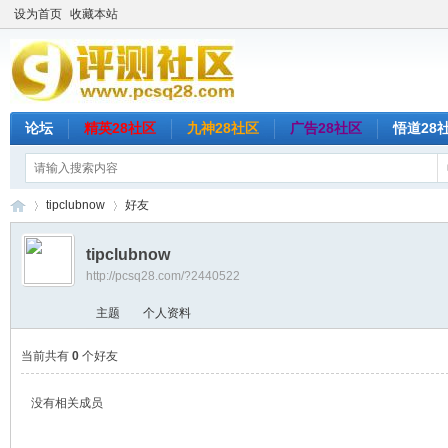
设为首页
收藏本站
论坛
精英28社区
九神28社区
广告28社区
悟道28
tipclubnow
好友
tipclubnow
http://pcsq28.com/?2440522
评
›
›
主题
个人资料
当前共有
0
个好友
没有相关成员