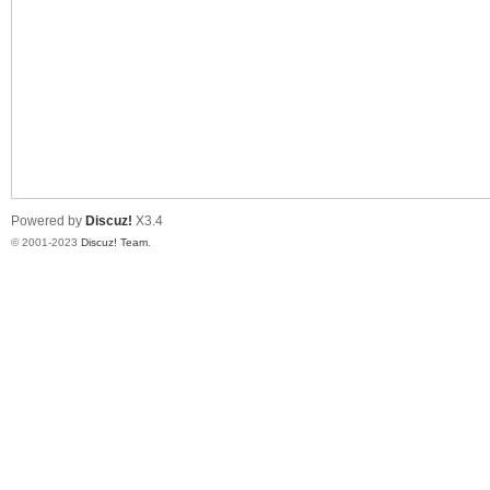
测
Powered by
Discuz!
X3.4
© 2001-2023
Discuz! Team
.
社
区-