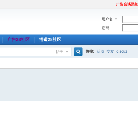
广告合谈添加Tel
用户名
密码
广告28社区
悟道28社区
热搜:
活动
交友
discuz
帖子
搜
索