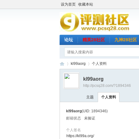
设为首页
收藏本站
论坛
精英28社区
九神28社区
kl99aorg
个人资料
kl99aorg
http://pcsq28.com/?1894346
评
›
›
主题
个人资料
kl99aorg
(UID: 1894346)
邮箱状态
未验证
个人签名
https://kl99a.org/