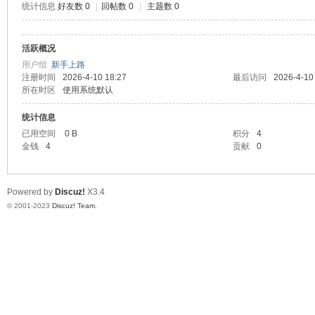
统计信息
好友数 0
|
回帖数 0
|
主题数 0
测
活跃概况
用户组
新手上路
注册时间
2026-4-10 18:27
最后访问
2026-4-10
所在时区
使用系统默认
统计信息
已用空间
0 B
积分
4
金钱
4
贡献
0
社
Powered by
Discuz!
X3.4
© 2001-2023
Discuz! Team
.
区-