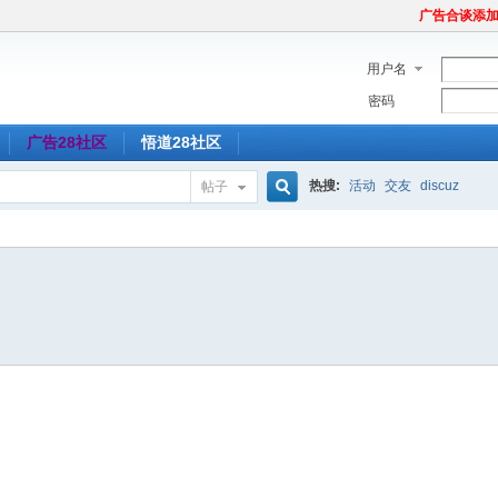
广告合谈添加Tel
用户名
密码
广告28社区
悟道28社区
热搜:
活动
交友
discuz
帖子
搜
索