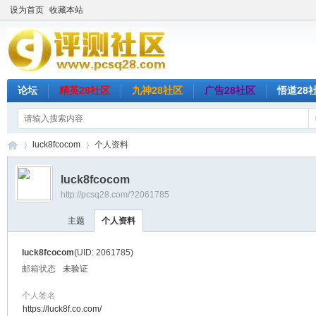
设为首页
收藏本站
论坛
精英28社区
九神28社区
广告28社区
悟道28
luck8fcocom
个人资料
luck8fcocom
http://pcsq28.com/?2061785
评
›
›
主题
个人资料
luck8fcocom
(UID: 2061785)
邮箱状态
未验证
个人签名
https://luck8f.co.com/