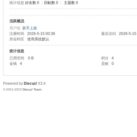
统计信息
好友数 0
|
回帖数 0
|
主题数 0
测
活跃概况
用户组
新手上路
注册时间
2026-5-15 00:38
最后访问
2026-5-15
所在时区
使用系统默认
统计信息
已用空间
0 B
积分
4
金钱
4
贡献
0
社
Powered by
Discuz!
X3.4
© 2001-2023
Discuz! Team
.
区-