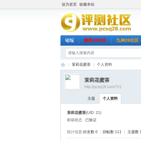
设为首页
收藏本站
论坛
精英28社区
九神28社区
茉莉花蜜茶
个人资料
茉莉花蜜茶
http://pcsq28.com/?21
评
›
›
主题
个人资料
茉莉花蜜茶
(UID: 21)
邮箱状态
已验证
统计信息
好友数 0
|
回帖数 111
|
主题数 1