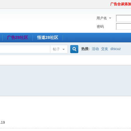
广告合谈添加Tel
用户名
密码
广告28社区
悟道28社区
热搜:
活动
交友
discuz
帖子
搜
索
19