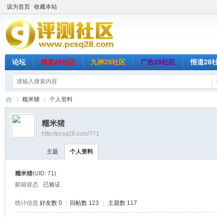
设为首页
收藏本站
论坛
精英28社区
九神28社区
广告28社区
悟道28
糯米猪
个人资料
糯米猪
http://pcsq28.com/?71
评
›
›
主题
个人资料
糯米猪
(UID: 71)
邮箱状态
已验证
统计信息
好友数 0
|
回帖数 123
|
主题数 117