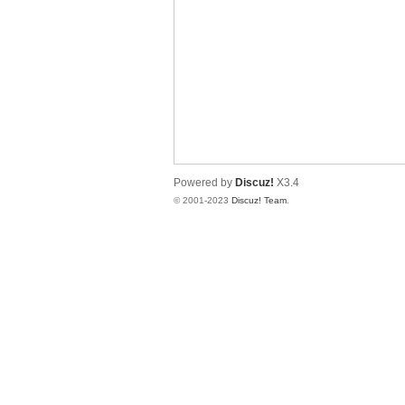
测
Powered by
Discuz!
X3.4
© 2001-2023
Discuz! Team
.
社
区-