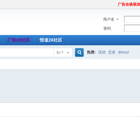
广告合谈添加Tel
用户名
密码
广告28社区
悟道28社区
热搜:
活动
交友
discuz
帖子
搜
索