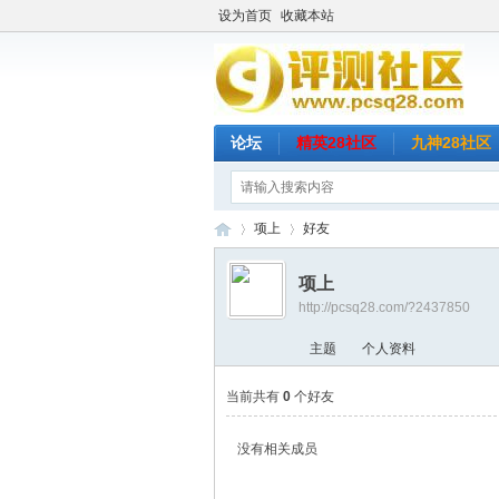
设为首页
收藏本站
论坛
精英28社区
九神28社区
项上
好友
项上
http://pcsq28.com/?2437850
评
›
›
主题
个人资料
当前共有
0
个好友
没有相关成员