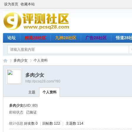
设为首页
收藏本站
论坛
精英28社区
九神28社区
广告28社区
悟道28
多肉少女
个人资料
多肉少女
http://pcsq28.com/?80
评
›
›
主题
个人资料
多肉少女
(UID: 80)
邮箱状态
已验证
统计信息
好友数 0
|
回帖数 122
|
主题数 114