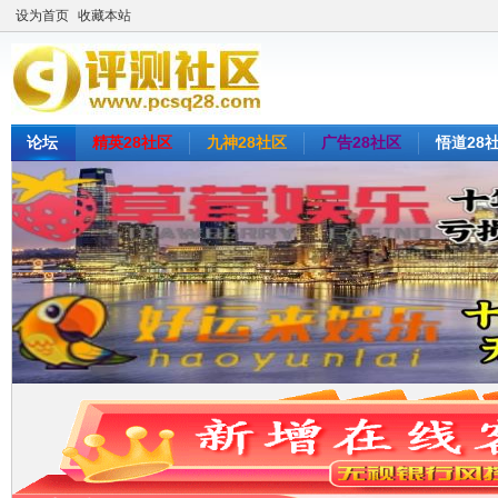
设为首页
收藏本站
论坛
精英28社区
九神28社区
广告28社区
悟道28