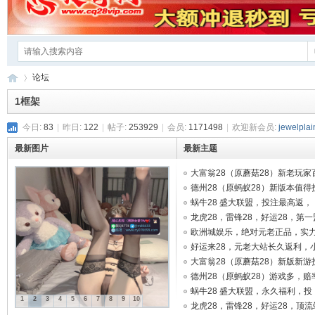
论坛
1框架
今日:
83
|
昨日:
122
|
帖子:
253929
|
会员:
1171498
|
欢迎新会员:
jewelplai
评
»
最新图片
最新主题
大富翁28（原蘑菇28）新老玩家百 
德州28（原蚂蚁28）新版本值得投 
蜗牛28 盛大联盟，投注最高返， ..
龙虎28，雷锋28，好运28，第一盟 
欧洲城娱乐，绝对元老正品，实力 .
好运来28，元老大站长久返利，小 .
大富翁28（原蘑菇28）新版新游投 
德州28（原蚂蚁28）游戏多，赔率 
测
蜗牛28 盛大联盟，永久福利，投 ..
1
2
3
4
5
6
7
8
9
10
龙虎28，雷锋28，好运28，顶流站 