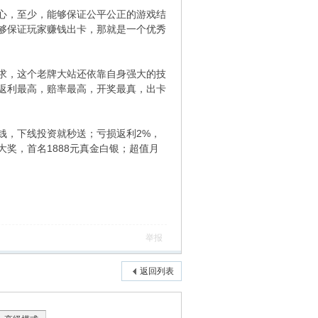
心，至少，能够保证公平公正的游戏结
够保证玩家赚钱出卡，那就是一个优秀
求，这个老牌大站还依靠自身强大的技
返利最高，赔率最高，开奖最真，出卡
钱，下线投资就秒送；亏损返利2%，
奖，首名1888元真金白银；超值月
举报
返回列表