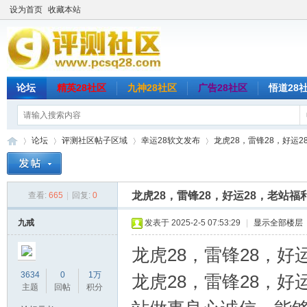
设为首页
收藏本站
论坛
精英28社区
九神28社区
广告28社区
悟道28
论坛
评测社区帖子区域
幸运28软文发布
龙虎28，雷锋28，好运2
龙虎28，雷锋28，好运28，老站
查看:
665
|
回复:
0
评
»
›
›
›
九戒
发表于 2025-2-5 07:53:29
|
显示全部楼层
龙虎28，雷锋28，好
3634
0
1万
龙虎28，雷锋28，
主题
回帖
积分