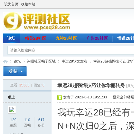
设为首页
收藏本站
论坛
精英28社区
九神28社区
广告28社区
悟道28
论坛
评测社区帖子区域
幸运28软文发布
幸运28超强悍技巧让你华
幸运28超强悍技巧让你华丽转身
查看:
35363
|
回复:
8
[复
评
»
›
›
›
项上
发表于 2023-8-10 19:21:33
|
显示全部楼
我玩幸运28已经
129
110
617
N+N次归0之后，
主题
回帖
积分