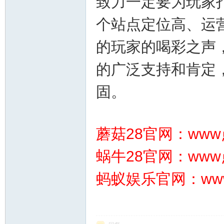
致力一定要为玩家
个站点定位高、运
的玩家的喝彩之声
的广泛支持和肯定
28
固。
蘑菇28官网：www点
蜗牛28官网：www点
论
蚂蚁娱乐官网：www点