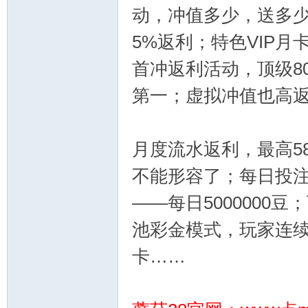
动，冲值多少，送多
5%返利；特色VIP
首冲返利活动，顶级8
第一；虚拟冲值也高
幸
月度流水返利，最高58
不能形容了；每日投注
——每日5000000豆
池彩金模式，玩家连
卡……
运