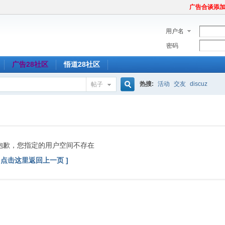
广告合谈添加Tel
用户名
密码
广告28社区
悟道28社区
热搜:
活动
交友
discuz
帖子
搜
索
抱歉，您指定的用户空间不存在
[ 点击这里返回上一页 ]