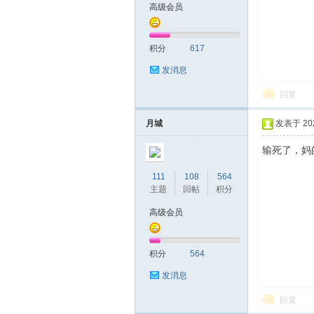
高级会员
积分
617
发消息
回复
28
月城
发表于 2023
输死了，妈
111
108
564
主题
回帖
积分
高级会员
论
积分
564
发消息
回复