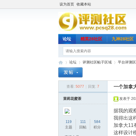
设为首页
收藏本站
论坛
精英28社区
九神28社区
论坛
评测社区帖子区域
平台评测区
一个加拿大
查看:
5077
|
回复:
7
评
»
›
›
茉莉花蜜茶
发表于 2023
据我的观
我得出这
119
111
584
加拿大11有2 
主题
回帖
积分
这样设计