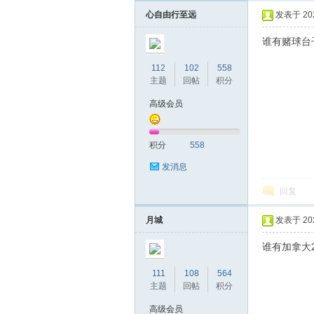
心自由行至远
发表于 2023
谁有赌球台
112
102
558
坛
主题
回帖
积分
高级会员
积分
558
发消息
回复
社
月城
发表于 2023
谁有加拿大
111
108
564
主题
回帖
积分
高级会员