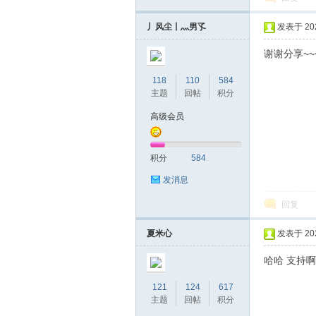
丿风尘丨灬男孓
发表于 2023
谢谢分享~~~~
118
110
584
主题
回帖
积分
高级会员
幸
积分
584
发消息
回复
夏米心
发表于 2023
哈哈 支持
运
121
124
617
主题
回帖
积分