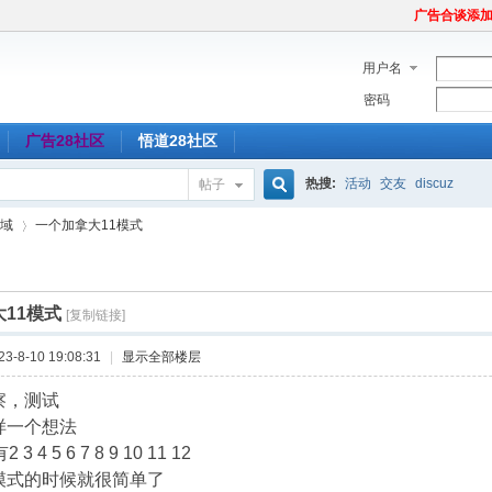
广告合谈添加Tel
用户名
密码
广告28社区
悟道28社区
热搜:
活动
交友
discuz
帖子
搜
域
一个加拿大11模式
索
11模式
[复制链接]
›
-8-10 19:08:31
|
显示全部楼层
察，测试
样一个想法
3 4 5 6 7 8 9 10 11 12
模式的时候就很简单了