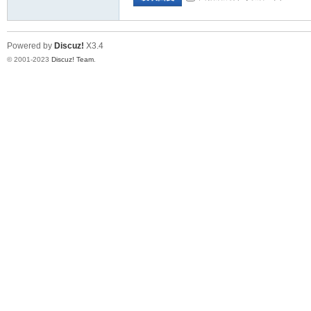
Powered by
Discuz!
X3.4
© 2001-2023
Discuz! Team
.
坛
社