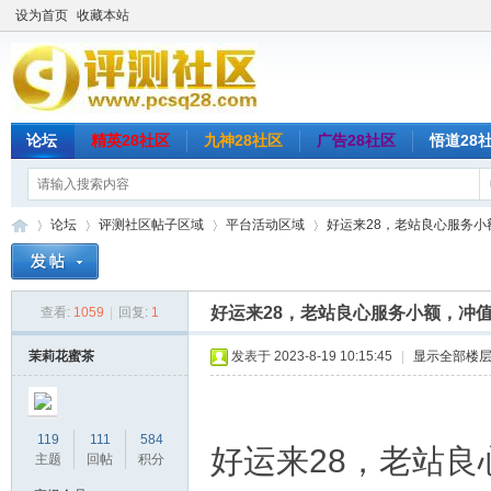
设为首页
收藏本站
论坛
精英28社区
九神28社区
广告28社区
悟道28
论坛
评测社区帖子区域
平台活动区域
好运来28，老站良心服务小额
好运来28，老站良心服务小额，冲
查看:
1059
|
回复:
1
评
»
›
›
›
茉莉花蜜茶
发表于 2023-8-19 10:15:45
|
显示全部楼
119
111
584
好运来28，老站
主题
回帖
积分